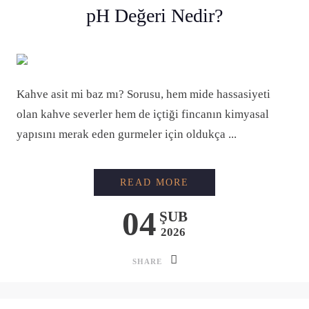
pH Değeri Nedir?
Kahve asit mi baz mı? Sorusu, hem mide hassasiyeti
olan kahve severler hem de içtiği fincanın kimyasal
yapısını merak eden gurmeler için oldukça ...
KAHVE ASIT MI BAZ
READ MORE
04
ŞUB
2026
SHARE