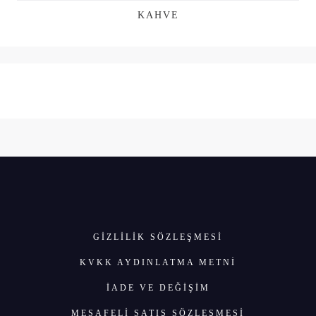
KAHVE
GIZLILIK SÖZLEŞMESI
KVKK AYDINLATMA METNİ
İADE VE DEĞİŞİM
MESAFELİ SATIŞ SÖZLEŞMESİ