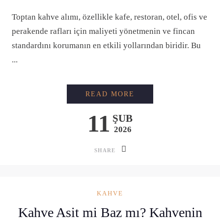
Toptan kahve alımı, özellikle kafe, restoran, otel, ofis ve
perakende rafları için maliyeti yönetmenin ve fincan
standardını korumanın en etkili yollarından biridir. Bu
...
İŞLETMELER TOPTA
READ MORE
11
ŞUB
2026
SHARE
KAHVE
Kahve Asit mi Baz mı? Kahvenin