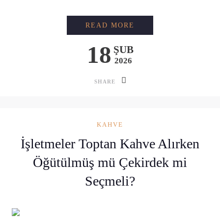
CAFE AÇMAK İÇIN 
READ MORE
18
ŞUB
2026
SHARE
KAHVE
İşletmeler Toptan Kahve Alırken
Öğütülmüş mü Çekirdek mi
Seçmeli?