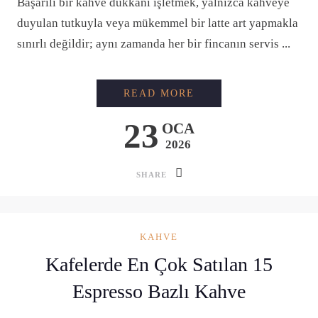
Başarılı bir kahve dükkanı işletmek, yalnızca kahveye
duyulan tutkuyla veya mükemmel bir latte art yapmakla
sınırlı değildir; aynı zamanda her bir fincanın servis ...
BIR FINCAN KAHVEN
READ MORE
23
OCA
2026
SHARE
KAHVE
Kafelerde En Çok Satılan 15
Espresso Bazlı Kahve