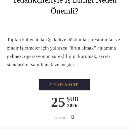
Önemli?
Toptan kahve tedariği, kahve dükkanları, restoranlar ve
zincir işletmeler için yalnızca “ürün almak” anlamına
gelmez; operasyonun sürekliliğini korumak, servis
standardını sabitlemek ve müşteri ...
İŞLETMELER İÇIN G
READ MORE
25
ŞUB
2026
SHARE