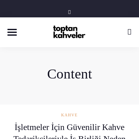
Skip
instagram
to
content
Content
KAHVE
İşletmeler İçin Güvenilir Kahve
Tedarikçileriyle İş Birliği Neden