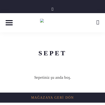
Skip
instagram
to
content
SEPET
Sepetiniz şu anda boş.
MAĞAZAYA GERI DÖN