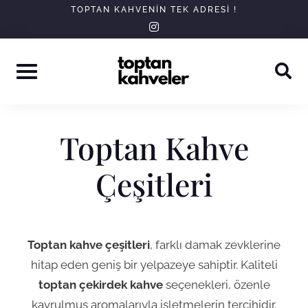
Skip
TOPTAN KAHVENIN TEK ADRESI !
instagram
to
content
Toptan Kahve
Çeşitleri
Toptan kahve çeşitleri
, farklı damak zevklerine
hitap eden geniş bir yelpazeye sahiptir. Kaliteli
toptan çekirdek kahve
seçenekleri, özenle
kavrulmuş aromalarıyla işletmelerin tercihidir.