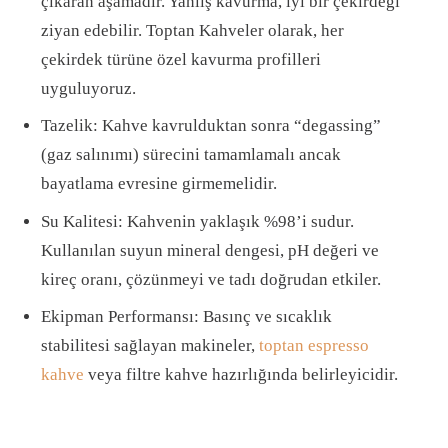
çıkaran aşamadır. Yanlış kavurma, iyi bir çekirdeği
ziyan edebilir. Toptan Kahveler olarak, her
çekirdek türüne özel kavurma profilleri
uyguluyoruz.
Tazelik: Kahve kavrulduktan sonra “degassing”
(gaz salınımı) sürecini tamamlamalı ancak
bayatlama evresine girmemelidir.
Su Kalitesi: Kahvenin yaklaşık %98’i sudur.
Kullanılan suyun mineral dengesi, pH değeri ve
kireç oranı, çözünmeyi ve tadı doğrudan etkiler.
Ekipman Performansı: Basınç ve sıcaklık
stabilitesi sağlayan makineler,
toptan espresso
kahve
veya filtre kahve hazırlığında belirleyicidir.