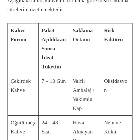
Aşağıdaki tablo, kahvenin formuna göre ideal saklama
sürelerini özetlemektedir:
Kahve
Paket
Saklama
Risk
Formu
Açıldıktan
Ortamı
Faktörü
Sonra
İdeal
Tüketim
Çekirdek
7 – 10 Gün
Valfli
Oksidasyo
Kahve
Ambalaj /
n
Vakumlu
Kap
Öğütülmüş
24 – 48
Hava
Nem ve
Kahve
Saat
Almayan
Koku