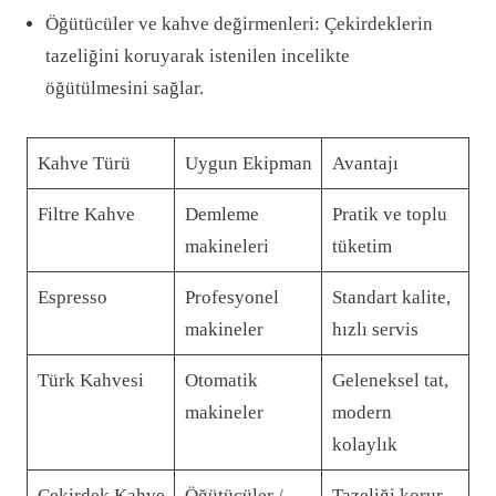
Öğütücüler ve kahve değirmenleri: Çekirdeklerin
tazeliğini koruyarak istenilen incelikte
öğütülmesini sağlar.
Kahve Türü
Uygun Ekipman
Avantajı
Filtre Kahve
Demleme
Pratik ve toplu
makineleri
tüketim
Espresso
Profesyonel
Standart kalite,
makineler
hızlı servis
Türk Kahvesi
Otomatik
Geleneksel tat,
makineler
modern
kolaylık
Çekirdek Kahve
Öğütücüler /
Tazeliği korur,