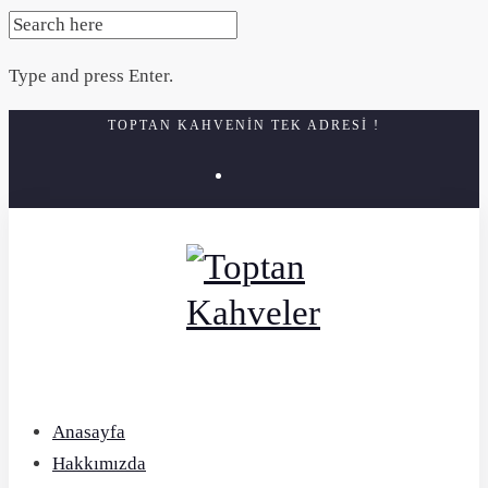
SEARCH
FOR:
Type and press Enter.
Skip
TOPTAN KAHVENIN TEK ADRESI !
to
instagram
content
Anasayfa
Hakkımızda