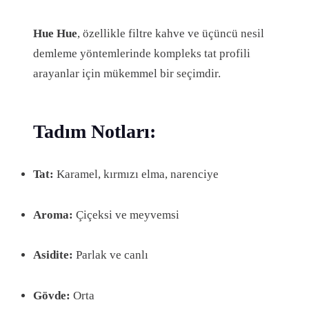
R
T
Hue Hue
, özellikle filtre kahve ve üçüncü nesil
A
demleme yöntemlerinde kompleks tat profili
K
arayanlar için mükemmel bir seçimdir.
A
V
Tadım Notları:
R
U
M
Tat:
Karamel, kırmızı elma, narenciye
|
E
Aroma:
Çiçeksi ve meyvemsi
S
P
Asidite:
Parlak ve canlı
R
E
Gövde:
Orta