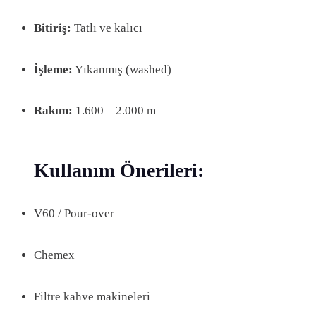
S
S
Bitiriş:
Tatlı ve kalıcı
O
/
İşleme:
Yıkanmış (washed)
F
İ
Rakım:
1.600 – 2.000 m
L
T
Kullanım Önerileri:
R
E
K
V60 / Pour-over
A
H
Chemex
V
E
Filtre kahve makineleri
A