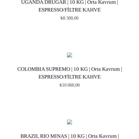
UGANDA DRUGAR | 10 KG | Orta Kavrum |
n
ESPRESSO/FİLTRE KAHVE
ü
₺
8.300,00
n
B
b
u
i
ü
r
r
d
ü
e
COLOMBIA SUPREMO | 10 KG | Orta Kavrum |
n
ESPRESSO/FİLTRE KAHVE
n
ü
₺
10.060,00
f
n
B
a
b
u
z
i
ü
l
r
r
a
d
ü
v
e
BRAZIL RIO MINAS | 10 KG | Orta Kavrum |
n