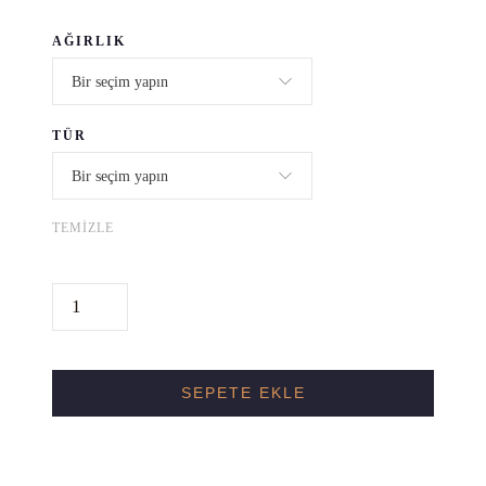
AĞIRLIK
TÜR
TEMIZLE
G
U
A
T
SEPETE EKLE
E
M