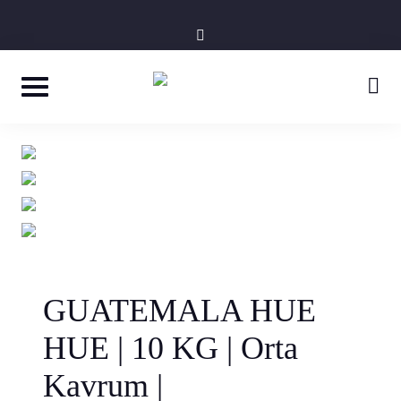
Skip
instagram
to
content
GUATEMALA HUE
HUE | 10 KG | Orta
Kavrum |