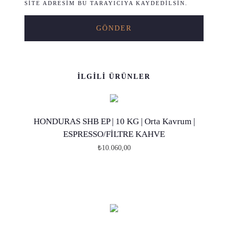
SITE ADRESIM BU TARAYICIYA KAYDEDILSIN.
İLGILI ÜRÜNLER
HONDURAS SHB EP | 10 KG | Orta Kavrum |
ESPRESSO/FİLTRE KAHVE
₺
10.060,00
B
u
ü
r
ü