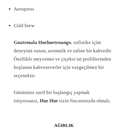
D
Aeropress
E
T
Cold brew
Guatemala Huehuetenango
, sofistike içim
deneyimi sunan, aromatik ve rafine bir kahvedir.
Özellikle meyvemsi ve çiçeksi tat profillerinden
hoşlanan kahveseverler için vazgeçilmez bir
seçenektir.
Gününüze zarif bir başlangıç yapmak
istiyorsanız,
Hue Hue
sizin fincanınızda olmalı.
AĞIRLIK