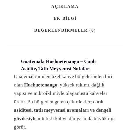
A
AÇIKLAMA
L
A
EK BILGI
H
DEĞERLENDIRMELER (0)
U
E
H
U
Guatemala Huehuetenango – Canlı
E
Asidite, Tatlı Meyvemsi Notalar
|
Guatemala’nın en özel kahve bölgelerinden biri
1
olan
Huehuetenango
, yüksek rakımı, dağlık
0
yapısı ve mikroiklimiyle olağanüstü kahveler
K
üretir. Bu bölgeden gelen çekirdekler;
canlı
G
asiditesi, tatlı meyvemsi aromaları ve dengeli
|
gövdesiyle
nitelikli kahve dünyasında büyük ilgi
O
görür.