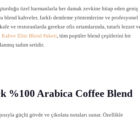
şturduğu özel harmanlarla her damak zevkine hitap eden geniş
n bu blend kahveler, farklı demleme yöntemlerine ve profesyonel
kafe ve restoranlarda gerekse ofis ortamlarında, tutarlı lezzet v
 Kahve Elite Blend Paketi
, tüm popüler blend çeşitlerini bir
lanmış tadım setidir.
ack %100 Arabica Coffee Blend
ısıyla güçlü gövde ve çikolata notaları sunar. Özellikle