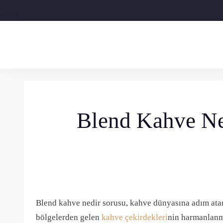
Skip
to
content
Blend Kahve Ned
Blend kahve nedir sorusu, kahve dünyasına adım atan 
bölgelerden gelen
kahve çekirdekleri
nin harmanlanma